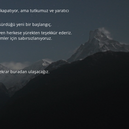
 kapatıyor, ama tutkumuz ve yaratıcı
sürdüğü yeni bir başlangıç.
yen herkese yürekten teşekkür ederiz.
imler için sabırsızlanıyoruz.
tekrar buradan ulaşacağız.