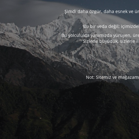
Şimdi daha özgür, daha esnek ve üre
Bu bir veda değil; içimizd
Bu yolculukta yanımızda yürüyen, üre
Sizlerle büyüdük, sizlerle i
Not: Sitemiz ve mağazamız