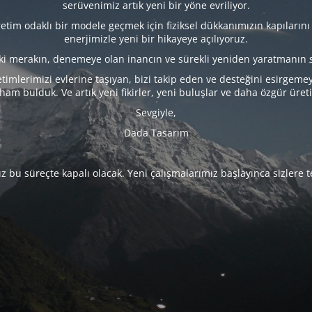
serüvenimiz artık yeni bir yöne evriliyor.
tim odaklı bir modele geçmek için fiziksel dükkanımızın kapılarını
enerjimizle yeni bir hikayeye açılıyoruz.
eki merakın, denemeye olan inancın ve sürekli yeniden yaratmanın 
timlerimizi evlerine taşıyan, bizi takip eden ve desteğini esirgeme
lham bulduk. Ve artık yeni fikirler, yeni buluşlar ve daha özgür üret
Sevgiyle,
Dada Tasarım
 bu süreçte kapalı olacak. Yeni çalışmalarımız başlayınca sizlere 