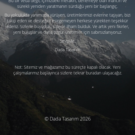
Bu bir veda değil; içimizdeki merakın, denemeye olan inancın ve
sürekli yeniden yaratmanın sürdüğü yeni bir başlangıç.
Bu yolculukta yanımızda yürüyen, üretimlerimizi evlerine taşıyan, bizi
takip eden ve desteğini esirgemeyen herkese yürekten teşekkür
ederiz. Sizlerle büyüdük, sizlerle ilham bulduk. Ve artık yeni fikirler,
yeni buluşlar ve daha özgür üretimler için sabırsızlanıyoruz.
Sevgiyle,
Dada Tasarım
Not: Sitemiz ve mağazamız bu süreçte kapalı olacak. Yeni
çalışmalarımız başlayınca sizlere tekrar buradan ulaşacağız.
© Dada Tasarım 2026