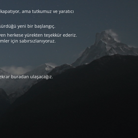
 kapatıyor, ama tutkumuz ve yaratıcı
sürdüğü yeni bir başlangıç.
yen herkese yürekten teşekkür ederiz.
imler için sabırsızlanıyoruz.
tekrar buradan ulaşacağız.