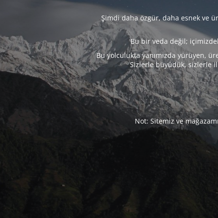
Şimdi daha özgür, daha esnek ve üre
Bu bir veda değil; içimizd
Bu yolculukta yanımızda yürüyen, üre
Sizlerle büyüdük, sizlerle i
Not: Sitemiz ve mağazamız