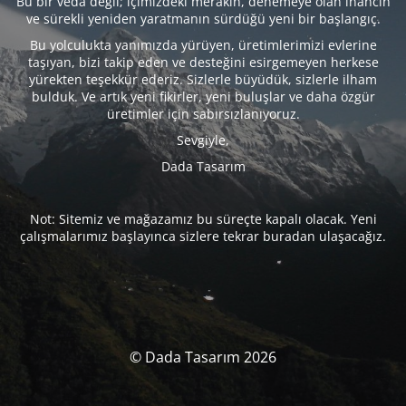
Bu bir veda değil; içimizdeki merakın, denemeye olan inancın
ve sürekli yeniden yaratmanın sürdüğü yeni bir başlangıç.
Bu yolculukta yanımızda yürüyen, üretimlerimizi evlerine
taşıyan, bizi takip eden ve desteğini esirgemeyen herkese
yürekten teşekkür ederiz. Sizlerle büyüdük, sizlerle ilham
bulduk. Ve artık yeni fikirler, yeni buluşlar ve daha özgür
üretimler için sabırsızlanıyoruz.
Sevgiyle,
Dada Tasarım
Not: Sitemiz ve mağazamız bu süreçte kapalı olacak. Yeni
çalışmalarımız başlayınca sizlere tekrar buradan ulaşacağız.
© Dada Tasarım 2026