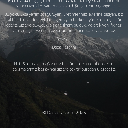
Bu bir veda değil; içimizdeki merakın, denemeye olan inancın ve
sürekli yeniden yaratmanın sürdüğü yeni bir başlangıç.
Bu yolculukta yanımızda yürüyen, üretimlerimizi evlerine taşıyan, bizi
takip eden ve desteğini esirgemeyen herkese yürekten teşekkür
ederiz. Sizlerle büyüdük, sizlerle ilham bulduk. Ve artık yeni fikirler,
yeni buluşlar ve daha özgür üretimler için sabırsızlanıyoruz.
Sevgiyle,
Dada Tasarım
Not: Sitemiz ve mağazamız bu süreçte kapalı olacak. Yeni
çalışmalarımız başlayınca sizlere tekrar buradan ulaşacağız.
© Dada Tasarım 2026