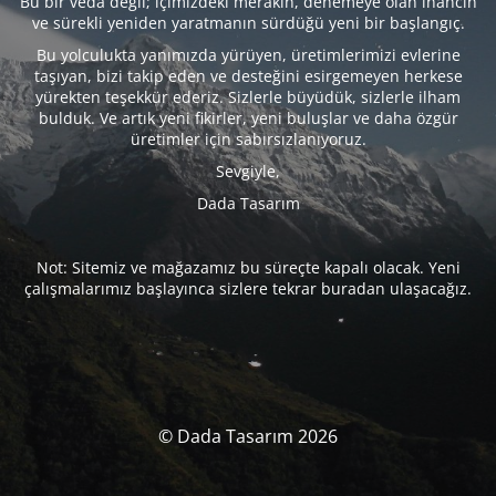
Bu bir veda değil; içimizdeki merakın, denemeye olan inancın
ve sürekli yeniden yaratmanın sürdüğü yeni bir başlangıç.
Bu yolculukta yanımızda yürüyen, üretimlerimizi evlerine
taşıyan, bizi takip eden ve desteğini esirgemeyen herkese
yürekten teşekkür ederiz. Sizlerle büyüdük, sizlerle ilham
bulduk. Ve artık yeni fikirler, yeni buluşlar ve daha özgür
üretimler için sabırsızlanıyoruz.
Sevgiyle,
Dada Tasarım
Not: Sitemiz ve mağazamız bu süreçte kapalı olacak. Yeni
çalışmalarımız başlayınca sizlere tekrar buradan ulaşacağız.
© Dada Tasarım 2026