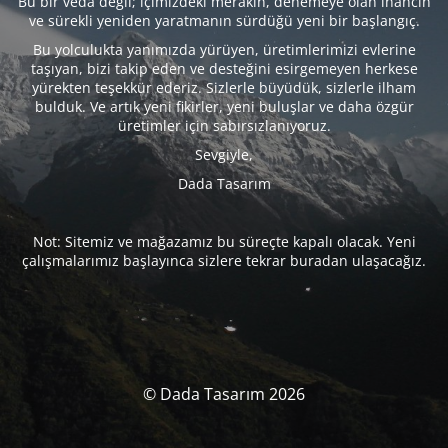
Bu bir veda değil; içimizdeki merakın, denemeye olan inancın
ve sürekli yeniden yaratmanın sürdüğü yeni bir başlangıç.
Bu yolculukta yanımızda yürüyen, üretimlerimizi evlerine
taşıyan, bizi takip eden ve desteğini esirgemeyen herkese
yürekten teşekkür ederiz. Sizlerle büyüdük, sizlerle ilham
bulduk. Ve artık yeni fikirler, yeni buluşlar ve daha özgür
üretimler için sabırsızlanıyoruz.
Sevgiyle,
Dada Tasarım
Not: Sitemiz ve mağazamız bu süreçte kapalı olacak. Yeni
çalışmalarımız başlayınca sizlere tekrar buradan ulaşacağız.
© Dada Tasarım 2026