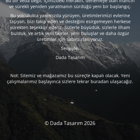
Bu bir veda değil; içimizdeki merakın, denemeye olan inancın
ve sürekli yeniden yaratmanın sürdüğü yeni bir başlangıç.
Bu yolculukta yanımızda yürüyen, üretimlerimizi evlerine
taşıyan, bizi takip eden ve desteğini esirgemeyen herkese
yürekten teşekkür ederiz. Sizlerle büyüdük, sizlerle ilham
bulduk. Ve artık yeni fikirler, yeni buluşlar ve daha özgür
üretimler için sabırsızlanıyoruz.
Sevgiyle,
Dada Tasarım
Not: Sitemiz ve mağazamız bu süreçte kapalı olacak. Yeni
çalışmalarımız başlayınca sizlere tekrar buradan ulaşacağız.
© Dada Tasarım 2026