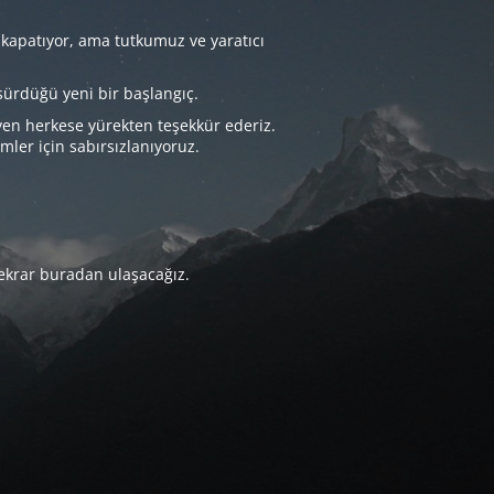
 kapatıyor, ama tutkumuz ve yaratıcı
sürdüğü yeni bir başlangıç.
yen herkese yürekten teşekkür ederiz.
imler için sabırsızlanıyoruz.
tekrar buradan ulaşacağız.