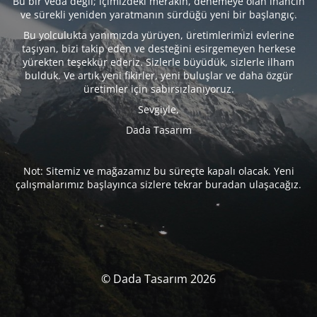
Bu bir veda değil; içimizdeki merakın, denemeye olan inancın
ve sürekli yeniden yaratmanın sürdüğü yeni bir başlangıç.
Bu yolculukta yanımızda yürüyen, üretimlerimizi evlerine
taşıyan, bizi takip eden ve desteğini esirgemeyen herkese
yürekten teşekkür ederiz. Sizlerle büyüdük, sizlerle ilham
bulduk. Ve artık yeni fikirler, yeni buluşlar ve daha özgür
üretimler için sabırsızlanıyoruz.
Sevgiyle,
Dada Tasarım
Not: Sitemiz ve mağazamız bu süreçte kapalı olacak. Yeni
çalışmalarımız başlayınca sizlere tekrar buradan ulaşacağız.
© Dada Tasarım 2026