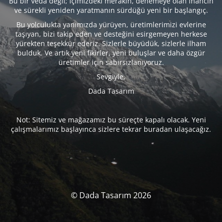
Bu bir veda değil; içimizdeki merakın, denemeye olan inancın
ve sürekli yeniden yaratmanın sürdüğü yeni bir başlangıç.
Bu yolculukta yanımızda yürüyen, üretimlerimizi evlerine
taşıyan, bizi takip eden ve desteğini esirgemeyen herkese
yürekten teşekkür ederiz. Sizlerle büyüdük, sizlerle ilham
bulduk. Ve artık yeni fikirler, yeni buluşlar ve daha özgür
üretimler için sabırsızlanıyoruz.
Sevgiyle,
Dada Tasarım
Not: Sitemiz ve mağazamız bu süreçte kapalı olacak. Yeni
çalışmalarımız başlayınca sizlere tekrar buradan ulaşacağız.
© Dada Tasarım 2026