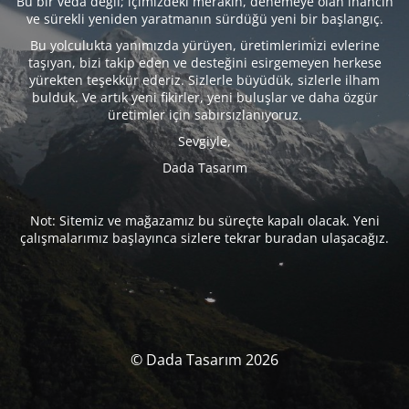
Bu bir veda değil; içimizdeki merakın, denemeye olan inancın
ve sürekli yeniden yaratmanın sürdüğü yeni bir başlangıç.
Bu yolculukta yanımızda yürüyen, üretimlerimizi evlerine
taşıyan, bizi takip eden ve desteğini esirgemeyen herkese
yürekten teşekkür ederiz. Sizlerle büyüdük, sizlerle ilham
bulduk. Ve artık yeni fikirler, yeni buluşlar ve daha özgür
üretimler için sabırsızlanıyoruz.
Sevgiyle,
Dada Tasarım
Not: Sitemiz ve mağazamız bu süreçte kapalı olacak. Yeni
çalışmalarımız başlayınca sizlere tekrar buradan ulaşacağız.
© Dada Tasarım 2026