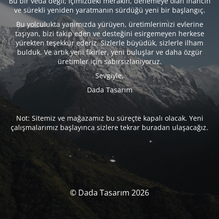
Bu bir veda değil; içimizdeki merakın, denemeye olan inancın
ve sürekli yeniden yaratmanın sürdüğü yeni bir başlangıç.
Bu yolculukta yanımızda yürüyen, üretimlerimizi evlerine
taşıyan, bizi takip eden ve desteğini esirgemeyen herkese
yürekten teşekkür ederiz. Sizlerle büyüdük, sizlerle ilham
bulduk. Ve artık yeni fikirler, yeni buluşlar ve daha özgür
üretimler için sabırsızlanıyoruz.
Sevgiyle,
Dada Tasarım
Not: Sitemiz ve mağazamız bu süreçte kapalı olacak. Yeni
çalışmalarımız başlayınca sizlere tekrar buradan ulaşacağız.
© Dada Tasarım 2026