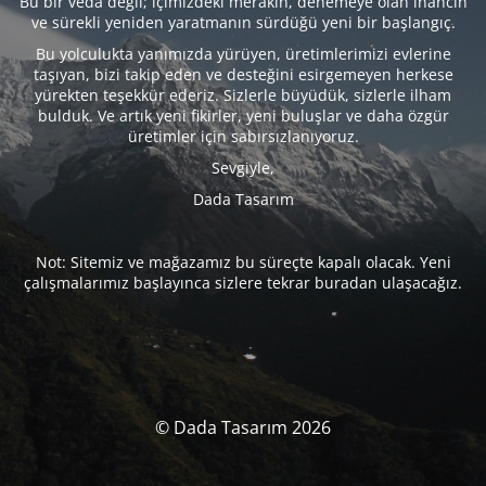
Bu bir veda değil; içimizdeki merakın, denemeye olan inancın
ve sürekli yeniden yaratmanın sürdüğü yeni bir başlangıç.
Bu yolculukta yanımızda yürüyen, üretimlerimizi evlerine
taşıyan, bizi takip eden ve desteğini esirgemeyen herkese
yürekten teşekkür ederiz. Sizlerle büyüdük, sizlerle ilham
bulduk. Ve artık yeni fikirler, yeni buluşlar ve daha özgür
üretimler için sabırsızlanıyoruz.
Sevgiyle,
Dada Tasarım
Not: Sitemiz ve mağazamız bu süreçte kapalı olacak. Yeni
çalışmalarımız başlayınca sizlere tekrar buradan ulaşacağız.
© Dada Tasarım 2026