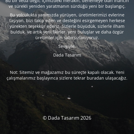
Bu bir veda değil; içimizdeki merakın, denemeye olan inancın
ve sürekli yeniden yaratmanın sürdüğü yeni bir başlangıç.
Bu yolculukta yanımızda yürüyen, üretimlerimizi evlerine
taşıyan, bizi takip eden ve desteğini esirgemeyen herkese
yürekten teşekkür ederiz. Sizlerle büyüdük, sizlerle ilham
bulduk. Ve artık yeni fikirler, yeni buluşlar ve daha özgür
üretimler için sabırsızlanıyoruz.
Sevgiyle,
Dada Tasarım
Not: Sitemiz ve mağazamız bu süreçte kapalı olacak. Yeni
çalışmalarımız başlayınca sizlere tekrar buradan ulaşacağız.
© Dada Tasarım 2026